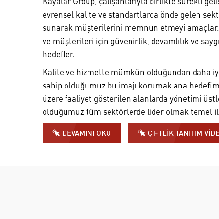
Kayalar Group, çalışanlarıyla birlikte sürekli g
evrensel kalite ve standartlarda önde gelen sek
sunarak müşterilerini memnun etmeyi amaçlar. 
ve müşterileri için güvenirlik, devamlılık ve say
hedefler.
Kalite ve hizmette mümkün olduğundan daha i
sahip olduğumuz bu imajı korumak ana hedefim
üzere faaliyet gösterilen alanlarda yönetimi üst
olduğumuz tüm sektörlerde lider olmak temel il
DEVAMINI OKU
ÇİFTLİK TANITIM Vİ