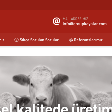
MAIL ADRESİMİZ
info@groupkayalar.com
miz
Sıkça Sorulan Sorular
Referanslarımız
el kalitede üreti