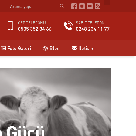
CEP TELEFONU
SABİT TELEFON
0505 352 34 66
0248 234 11 77
Foto Galeri
Blog
İletişim
m Gücü