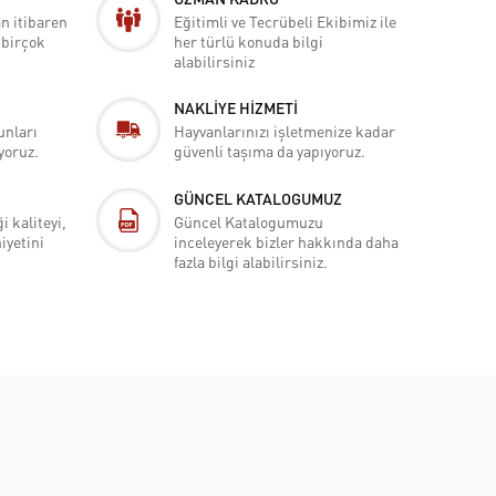
n itibaren
Eğitimli ve Tecrübeli Ekibimiz ile
e birçok
her türlü konuda bilgi
alabilirsiniz
NAKLİYE HİZMETİ
unları
Hayvanlarınızı işletmenize kadar
yoruz.
güvenli taşıma da yapıyoruz.
GÜNCEL KATALOGUMUZ
i kaliteyi,
Güncel Katalogumuzu
yetini
inceleyerek bizler hakkında daha
fazla bilgi alabilirsiniz.