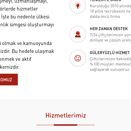
elişmeyi, uzmanlaşmayı,
Kurulduğu 2010 yılında
törlerde hizmetler
10 yıllık tecrübesini il
İşte bu nedenle ülkesi
dalda öncü firma
gınlık simgesi oluşturmayı
HER ZAMAN DESTEK
7/24 çiftçilerimizin sor
dinliyor ve çözüm üreti
yi olmak ve kamuoyunda
izdir. Bu hedefe ulaşmak
GÜLERYÜZLÜ HİZMET
lenmek ve aktif
Çiftçilerimizin beklediğ
%100 müşteri memnuni
kemizdir.
sağlayarak sunuyoruz
DEOMUZ
Hizmetlerimiz