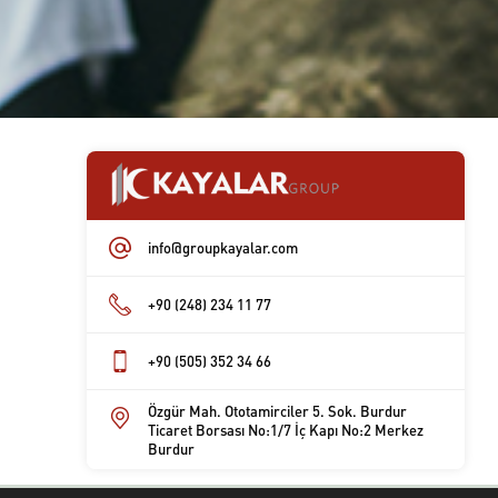
info@groupkayalar.com
+90 (248) 234 11 77
+90 (505) 352 34 66
Özgür Mah. Ototamirciler 5. Sok. Burdur
Ticaret Borsası No:1/7 İç Kapı No:2 Merkez
Burdur