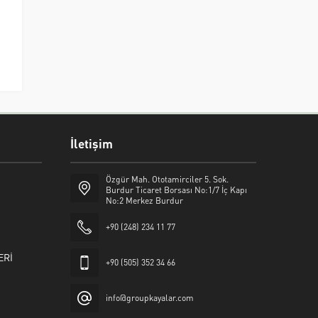
İletişim
Özgür Mah. Ototamirciler 5. Sok.
Burdur Ticaret Borsası No:1/7 İç Kapı
No:2 Merkez Burdur
+90 (248) 234 11 77
ERİ
+90 (505) 352 34 66
info@groupkayalar.com