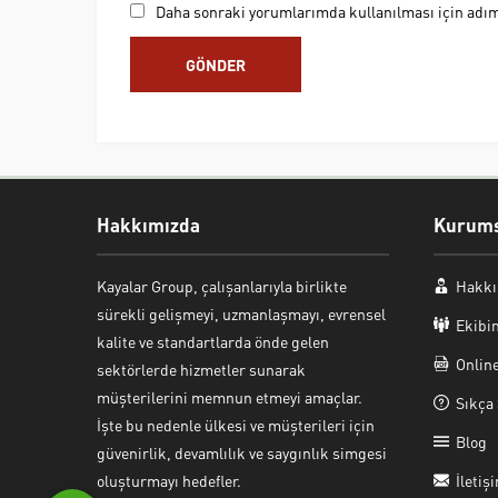
Daha sonraki yorumlarımda kullanılması için adım,
Hakkımızda
Kurums
Cem BAŞER
Kayalar Group, çalışanlarıyla birlikte
Hakkı
sürekli gelişmeyi, uzmanlaşmayı, evrensel
Ekibi
kalite ve standartlarda önde gelen
Onlin
sektörlerde hizmetler sunarak
müşterilerini memnun etmeyi amaçlar.
Sıkça 
Cevap Yaz
İşte bu nedenle ülkesi ve müşterileri için
Blog
güvenirlik, devamlılık ve saygınlık simgesi
oluşturmayı hedefler.
İletiş