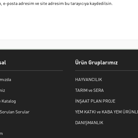
 e-posta adresim ve site adresim bu tarayıcıya kaydedilsin.
al
Ürün Gruplarımız
mızda
HAYVANCILIK
miz
TARIM ve SERA
e Katalog
İNŞAAT PLAN PROJE
Sorulan Sorular
YEM KATKI ve KABA YEM ÜRÜNL
DANIŞMANLIK
im