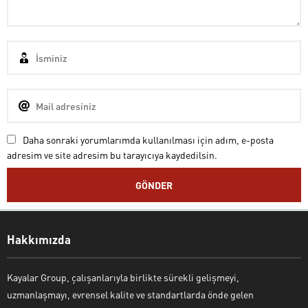
Daha sonraki yorumlarımda kullanılması için adım, e-posta
adresim ve site adresim bu tarayıcıya kaydedilsin.
Cem BAŞER
Hakkımızda
Cevap Yaz
Kayalar Group, çalışanlarıyla birlikte sürekli gelişmeyi,
uzmanlaşmayı, evrensel kalite ve standartlarda önde gelen