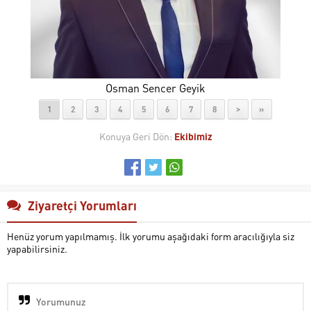
Osman Sencer Geyik
1
2
3
4
5
6
7
8
>
»
Konuya Geri Dön:
Ekibimiz
Ziyaretçi Yorumları
Henüz yorum yapılmamış. İlk yorumu aşağıdaki form aracılığıyla siz
yapabilirsiniz.